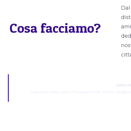
Dal
dis
Cosa facciamo?
amm
ded
nost
citt
AMICI 
Viale Martiri della Libertà 77 Lissone 20051 - EMAIL: info@a